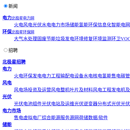
新闻
电力
北极星电力网
火电
风电
光伏
水电
电力市场
储能
氢能
环保
信息化
智能电网
环保
北极星环保网
大气
水处理
固废
节能
垃圾发电
环境修复
环境监测
环卫
VOC
招聘
北极星招聘
电力
火电
环保发电
电力工程
输配电设备
水电
核电
氢能
售电
碳管
风电
风电场投资及运营
风电整机
叶片及材料
风电工程
发电机及
光伏
光伏电池组件
光伏电站及运维
光伏逆变器
分布式光伏
光伏
电力市场
售电
虚拟电厂
综合能源服务
源网荷储
数据/软件
储能