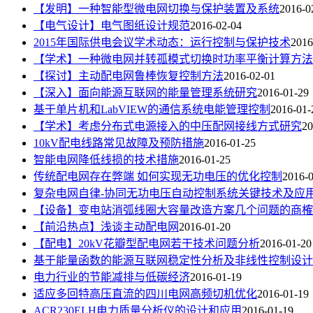
【发明】一种智能型微电网切换与保护装置及系统
2016-0
【电气设计】电气图纸设计规范
2016-02-04
2015年国际供电会议学术动态：运行控制与保护技术
2016
【学术】一种微电网并转孤模式切换时功率平衡计算方法
【探讨】主动配电网鲁棒恢复控制方法
2016-02-01
【深入】面向能源互联网的能量管理系统研究
2016-01-29
基于单片机和LabVIEW的通信系统电能管理控制
2016-01-
【学术】考虑分布式电源接入的中压配网接线方式研究
20
10kV配电线路常见故障及预防措施
2016-01-25
智能电网降低线损的技术措施
2016-01-25
传统配电网存在弊端 如何实现无功电压的优化控制
2016-
复杂电网自律-协同无功电压自动控制系统关键技术及应
【设备】变电站消弧线圈大容量改造方案几个问题的商榷
【前沿热点】浅谈主动配电网
2016-01-20
【配电】20kV花瓣型配电网若干技术问题分析
2016-01-20
基于能量函数的能源互联网稳定性分析及非线性控制设计
电力行业的节能减排与低碳经济
2016-01-19
适应多回特高压直流的四川电网高频切机优化
2016-01-19
ACR230ELH电力质量分析仪的设计和应用
2016-01-19