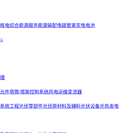
核电
综合能源服务
能源
输配电
碳管家
农电
电池
s
理
元件
塔筒/塔架
控制系统
风电运维
变流器
系统工程
光伏零部件
光伏原材料及辅料
光伏设备
光热发电