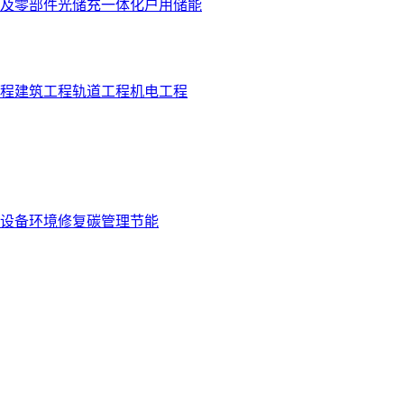
及零部件
光储充一体化
户用储能
程
建筑工程
轨道工程
机电工程
设备
环境修复
碳管理
节能