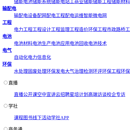
储能电池
储能系统
储能电站
工商业储能
储能工程
储能材料
输配电
输配电设备
配网配电工程
配电运维
智能微电网
工程
电力工程
工程设计
工程监理
工程造价
环保工程
市政路桥工
电池
电池材料
电池生产
电池应用
电池回收
电池技术
电气
自动化
电力信息化
环保
水处理
固废处理
环保发电
大气治理
检测环评
环保工程
环保
直播
直播
公开课
空中宣讲
云招聘
星培计划
高端访谈
校企专访
学社
课程
图书
线下活动
学社APP
商务通