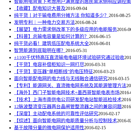
智能用电背景下考虑用户满意度的居民需求侧响应调控策
【收藏】配电知识大普及
2016-09-04
纯干货丨对于输电费用分摊方法 你知道多少？
2016-08-25
发明专利︱一种电力交易方法
2016-08-24
【展望】电力需求侧改革下的多级应用的电能服务
2016-0
【科普】总输电容量是如何计算的？
2016-06-15
纯干货必看！建筑低压配电系统大全
2016-06-01
智慧能源到底聪明在哪？
2016-05-31
±1100千伏特高压直流输电电磁环境试验研究通过验收
201
【干货】电容补偿柜知识一网打尽
2016-03-31
【干货】变压器“单相断线”的电压特征
2016-03-23
面向智能配电网的电力线与无线融合通信研究
2016-03-15
【专利】能源网关、直流微电网系统及其能源管理方法
20
【海外】西门子智能电网技术+墨西哥智能电表市场
2016-
【技术】上海市南供电公司研发配电站智能巡检技术
2016
12脉波整流变压器两台晶闸管整流器之间的兼容问题
2016
【深度】主动配电系统的可靠性评估研究
2016-02-17
【综述】面向智能电网的电能质量分析与控制技术
2016-0
基于故障分量的微电网保护适用性
2016-02-15