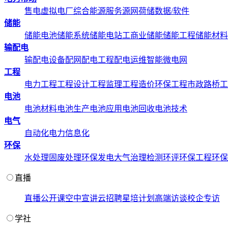
售电
虚拟电厂
综合能源服务
源网荷储
数据/软件
储能
储能电池
储能系统
储能电站
工商业储能
储能工程
储能材料
输配电
输配电设备
配网配电工程
配电运维
智能微电网
工程
电力工程
工程设计
工程监理
工程造价
环保工程
市政路桥工
电池
电池材料
电池生产
电池应用
电池回收
电池技术
电气
自动化
电力信息化
环保
水处理
固废处理
环保发电
大气治理
检测环评
环保工程
环保
直播
直播
公开课
空中宣讲
云招聘
星培计划
高端访谈
校企专访
学社