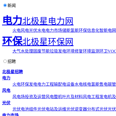
新闻
电力
北极星电力网
火电
风电
光伏
水电
电力市场
储能
氢能
环保
信息化
智能电网
环保
北极星环保网
大气
水处理
固废
节能
垃圾发电
环境修复
环境监测
环卫
VOC
招聘
北极星招聘
电力
火电
环保发电
电力工程
输配电设备
水电
核电
氢能
售电
碳管
风电
风电场投资及运营
风电整机
叶片及材料
风电工程
发电机及
光伏
光伏电池组件
光伏电站及运维
光伏逆变器
分布式光伏
光伏
电力市场