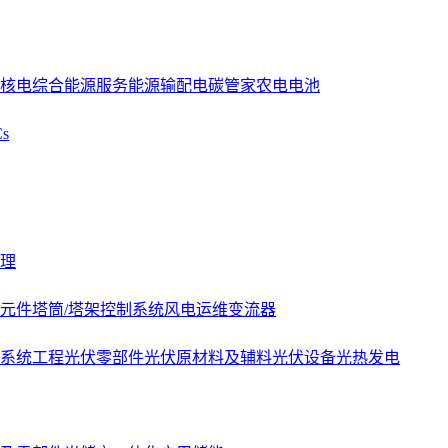
核电
综合能源服务
能源
输配电
碳管家
农电
电池
s
理
元件
塔筒/塔架
控制系统
风电运维
变流器
系统工程
光伏零部件
光伏原材料及辅料
光伏设备
光热发电