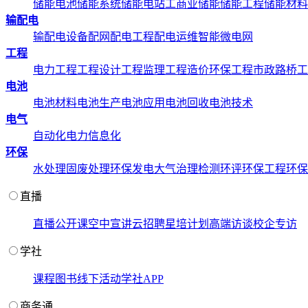
储能电池
储能系统
储能电站
工商业储能
储能工程
储能材料
输配电
输配电设备
配网配电工程
配电运维
智能微电网
工程
电力工程
工程设计
工程监理
工程造价
环保工程
市政路桥工
电池
电池材料
电池生产
电池应用
电池回收
电池技术
电气
自动化
电力信息化
环保
水处理
固废处理
环保发电
大气治理
检测环评
环保工程
环保
直播
直播
公开课
空中宣讲
云招聘
星培计划
高端访谈
校企专访
学社
课程
图书
线下活动
学社APP
商务通