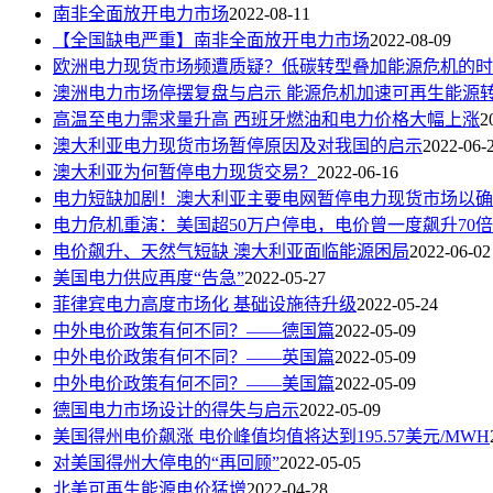
南非全面放开电力市场
2022-08-11
【全国缺电严重】南非全面放开电力市场
2022-08-09
欧洲电力现货市场频遭质疑？低碳转型叠加能源危机的时
澳洲电力市场停摆复盘与启示 能源危机加速可再生能源
高温至电力需求量升高 西班牙燃油和电力价格大幅上涨
2
澳大利亚电力现货市场暂停原因及对我国的启示
2022-06-
澳大利亚为何暂停电力现货交易？
2022-06-16
电力短缺加剧！澳大利亚主要电网暂停电力现货市场以确
电力危机重演：美国超50万户停电，电价曾一度飙升70
电价飙升、天然气短缺 澳大利亚面临能源困局
2022-06-02
美国电力供应再度“告急”
2022-05-27
菲律宾电力高度市场化 基础设施待升级
2022-05-24
中外电价政策有何不同？——德国篇
2022-05-09
中外电价政策有何不同？——英国篇
2022-05-09
中外电价政策有何不同？——美国篇
2022-05-09
德国电力市场设计的得失与启示
2022-05-09
美国得州电价飙涨 电价峰值均值将达到195.57美元/MWH
对美国得州大停电的“再回顾”
2022-05-05
北美可再生能源电价猛增
2022-04-28