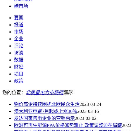
碳市场
要闻
报道
市场
企业
评论
访谈
数据
财经
项目
政策
您的位置：
北极星电力市场网
国际
物价高企持续困扰北欧民众生活
2023-03-24
澳大利亚电费7月起或上涨30％
2023-03-16
发达国家售电企业的营销启示
2023-03-02
欧洲可再生能源PPA价格涨势难止 政策调整迫在眉睫
2023