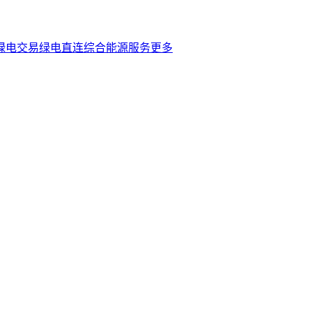
绿电交易
绿电直连
综合能源服务
更多