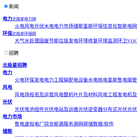
新闻
电力
北极星电力网
火电
风电
光伏
水电
电力市场
储能
氢能
环保
信息化
智能电网
环保
北极星环保网
大气
水处理
固废
节能
垃圾发电
环境修复
环境监测
环卫
VOC
招聘
北极星招聘
电力
火电
环保发电
电力工程
输配电设备
水电
核电
氢能
售电
碳管
风电
风电场投资及运营
风电整机
叶片及材料
风电工程
发电机及
光伏
光伏电池组件
光伏电站及运维
光伏逆变器
分布式光伏
光伏
电力市场
售电
虚拟电厂
综合能源服务
源网荷储
数据/软件
储能