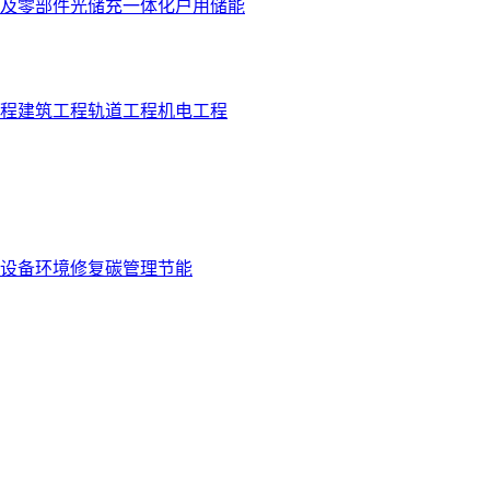
及零部件
光储充一体化
户用储能
程
建筑工程
轨道工程
机电工程
设备
环境修复
碳管理
节能