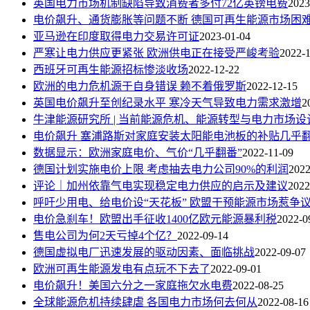
英国电力市场机制缺陷导致消费者多付72亿英镑电费
2023
电价飙升、通货膨胀等问题不断 德国可再生能源市场困
亚马逊在印度取得电力交易许可证
2023-01-04
严寒让电力供应更紧张 欧洲供电正在接受严峻考验
2022-
西班牙可再生能源招标惨淡收场
2022-12-22
欧洲的电力危机源于自身错误 赖不着俄罗斯
2022-12-15
英国电价飙升至创纪录水平 寒冷天气导致电力需求激增
2
牛津能源研究所 | 当前能源危机、能源转型与电力市场设
电价飙升 塞浦路斯对家庭安装太阳能电池板的补贴几乎
数据显示：欧洲家庭电价、气价“几乎翻番”
2022-11-09
德国计划实施电价上限 考虑抽去电力公司90%的利润
2022
评论｜加州依靠气电实现稳定电力供应的启示及建议
2022
呼吁少用电、给电价设“天花板” 欧盟干预能源市场惹争
电价急刹车！欧盟出手征收1400亿欧元能源暴利税
2022-0
售电公司为何2天亏掉4个亿？
2022-09-14
德国虚拟电厂迅速发展的驱动因素、面临挑战
2022-09-07
欧洲可再生能源发电有点玩不下去了
2022-09-01
电价飙升！美国六分之一家庭拖欠水电费
2022-08-25
全球能源危机持续肆虐 各国电力市场何去何从
2022-08-16