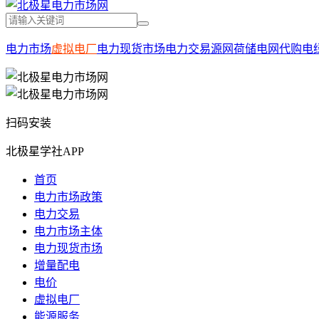
电力市场
虚拟电厂
电力现货市场
电力交易
源网荷储
电网代购电
扫码安装
北极星学社APP
首页
电力市场政策
电力交易
电力市场主体
电力现货市场
增量配电
电价
虚拟电厂
能源服务