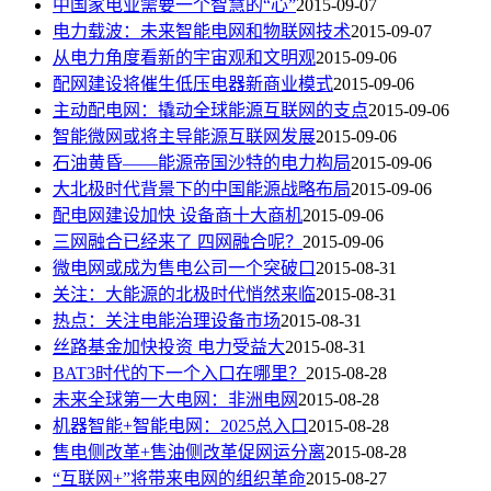
中国家电业需要一个智慧的“心”
2015-09-07
电力载波：未来智能电网和物联网技术
2015-09-07
从电力角度看新的宇宙观和文明观
2015-09-06
配网建设将催生低压电器新商业模式
2015-09-06
主动配电网：撬动全球能源互联网的支点
2015-09-06
智能微网或将主导能源互联网发展
2015-09-06
石油黄昏——能源帝国沙特的电力构局
2015-09-06
大北极时代背景下的中国能源战略布局
2015-09-06
配电网建设加快 设备商十大商机
2015-09-06
三网融合已经来了 四网融合呢？
2015-09-06
微电网或成为售电公司一个突破口
2015-08-31
关注：大能源的北极时代悄然来临
2015-08-31
热点：关注电能治理设备市场
2015-08-31
丝路基金加快投资 电力受益大
2015-08-31
BAT3时代的下一个入口在哪里？
2015-08-28
未来全球第一大电网：非洲电网
2015-08-28
机器智能+智能电网：2025总入口
2015-08-28
售电侧改革+售油侧改革促网运分离
2015-08-28
“互联网+”将带来电网的组织革命
2015-08-27