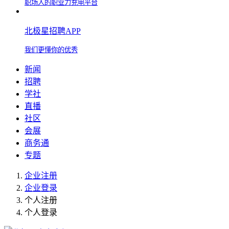
职场人的职业力充电平台
北极星招聘APP
我们更懂你的优秀
新闻
招聘
学社
直播
社区
会展
商务通
专题
企业注册
企业登录
个人注册
个人登录