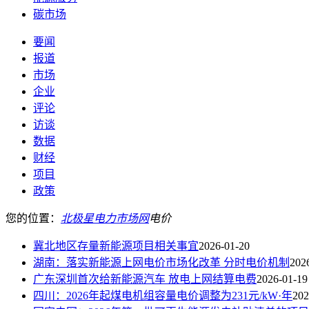
碳市场
要闻
报道
市场
企业
评论
访谈
数据
财经
项目
政策
您的位置：
北极星电力市场网
电价
冀北地区存量新能源项目相关事宜
2026-01-20
湖南：落实新能源上网电价市场化改革 分时电价机制
202
广东深圳首次给新能源汽车 放电上网结算电费
2026-01-19
四川：2026年起煤电机组容量电价调整为231元/kW·年
202