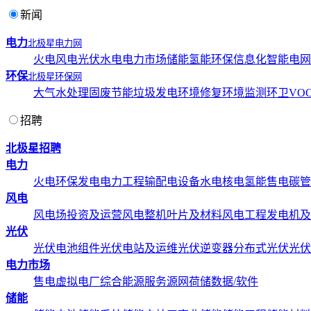
新闻
电力
北极星电力网
火电
风电
光伏
水电
电力市场
储能
氢能
环保
信息化
智能电网
环保
北极星环保网
大气
水处理
固废
节能
垃圾发电
环境修复
环境监测
环卫
VOC
招聘
北极星招聘
电力
火电
环保发电
电力工程
输配电设备
水电
核电
氢能
售电
碳管
风电
风电场投资及运营
风电整机
叶片及材料
风电工程
发电机及
光伏
光伏电池组件
光伏电站及运维
光伏逆变器
分布式光伏
光伏
电力市场
售电
虚拟电厂
综合能源服务
源网荷储
数据/软件
储能