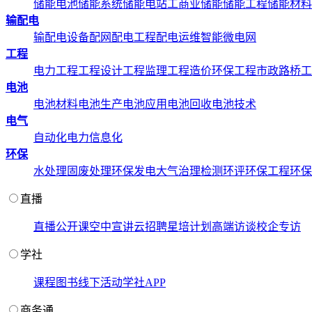
储能电池
储能系统
储能电站
工商业储能
储能工程
储能材料
输配电
输配电设备
配网配电工程
配电运维
智能微电网
工程
电力工程
工程设计
工程监理
工程造价
环保工程
市政路桥工
电池
电池材料
电池生产
电池应用
电池回收
电池技术
电气
自动化
电力信息化
环保
水处理
固废处理
环保发电
大气治理
检测环评
环保工程
环保
直播
直播
公开课
空中宣讲
云招聘
星培计划
高端访谈
校企专访
学社
课程
图书
线下活动
学社APP
商务通