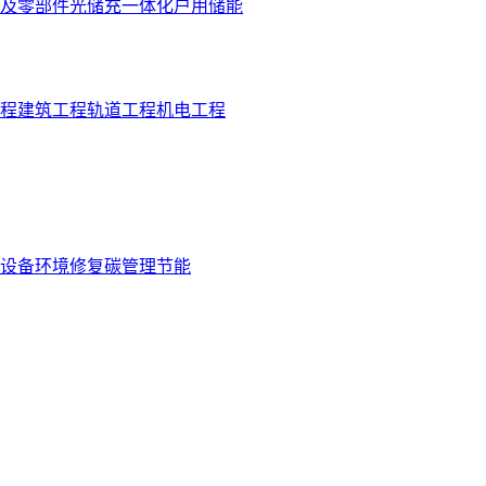
及零部件
光储充一体化
户用储能
程
建筑工程
轨道工程
机电工程
设备
环境修复
碳管理
节能