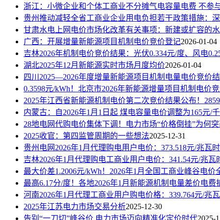
浙江：小微企业和个体工商业不分摊气电容量电费 不参
贵州推动减轻全省工商业企业用电负担若干政策措施：深
甘肃水电上网电价市场化改革有关事项：新建或扩容的水
广西：开展增量新能源项目机制电价竞价登记
2026-01-04
吉林2026年机制电价竞价结果：光伏0.334元/度、风电0.2
湖北2025年12月新能源实时市场月度均价
2026-01-04
四川2025—2026年度增量新能源项目机制电量电价竞价
0.3598元/kWh！北京市2026年新能源增量项目机制电
2025年江西省新能源机制电价第二次竞价结果公布！285
内蒙古：自2026年1月1日起 煤电容量电价调整为165元/千
28地电网代购电价集体下调！电力市场“价格倒挂”为何
2025收官：第四监管周期的一些想法
2025-12-31
贵州电网2026年1月代理购电用户电价：373.518元/兆瓦时
吉林2026年1月代理购电工商业用户电价：341.54元/兆瓦
最大价差1.2006元/kWh！2026年1月全国工商业峰谷电价
最高6.17分/度！各地2026年1月新能源机制电量差价电
河南2026年1月代理工商业用户购电价格：339.764元/兆
2025年江苏电力市场交易分析
2025-12-30
告别“一刀切”峰谷价 电力市场迈向精准化定价时代
2025-1