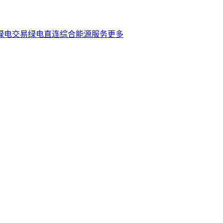
绿电交易
绿电直连
综合能源服务
更多