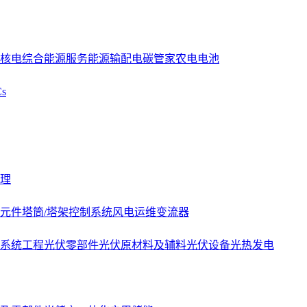
核电
综合能源服务
能源
输配电
碳管家
农电
电池
s
理
元件
塔筒/塔架
控制系统
风电运维
变流器
系统工程
光伏零部件
光伏原材料及辅料
光伏设备
光热发电