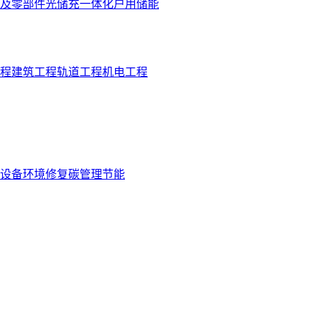
及零部件
光储充一体化
户用储能
程
建筑工程
轨道工程
机电工程
设备
环境修复
碳管理
节能