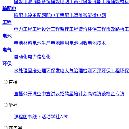
储能电池
储能系统
储能电站
工商业储能
储能工程
储能材料
输配电
输配电设备
配网配电工程
配电运维
智能微电网
工程
电力工程
工程设计
工程监理
工程造价
环保工程
市政路桥工
电池
电池材料
电池生产
电池应用
电池回收
电池技术
电气
自动化
电力信息化
环保
水处理
固废处理
环保发电
大气治理
检测环评
环保工程
环保
直播
直播
公开课
空中宣讲
云招聘
星培计划
高端访谈
校企专访
学社
课程
图书
线下活动
学社APP
商务通