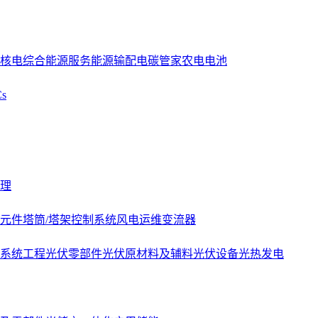
核电
综合能源服务
能源
输配电
碳管家
农电
电池
s
理
元件
塔筒/塔架
控制系统
风电运维
变流器
系统工程
光伏零部件
光伏原材料及辅料
光伏设备
光热发电