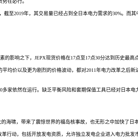
货势在必行。
，截至2019年，其交易量已经占到全日本电力需求的30%。而
的影响之下，JEPX现货价格在17点至17点30分达到历史最高点
平均价以及更为剧烈的价格波动，都对2011年电力改革之后
仅100多家依然在运行。缺乏平衡风险和套期保值工具已经对日
发了巨大的海啸，带来了震惊世界的福岛核事故，也无形之中加快了
系列改革行动，包括开放发电资质，允许独立发电企业进入电力批