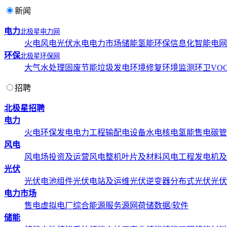
新闻
电力
北极星电力网
火电
风电
光伏
水电
电力市场
储能
氢能
环保
信息化
智能电网
环保
北极星环保网
大气
水处理
固废
节能
垃圾发电
环境修复
环境监测
环卫
VOC
招聘
北极星招聘
电力
火电
环保发电
电力工程
输配电设备
水电
核电
氢能
售电
碳管
风电
风电场投资及运营
风电整机
叶片及材料
风电工程
发电机及
光伏
光伏电池组件
光伏电站及运维
光伏逆变器
分布式光伏
光伏
电力市场
售电
虚拟电厂
综合能源服务
源网荷储
数据/软件
储能