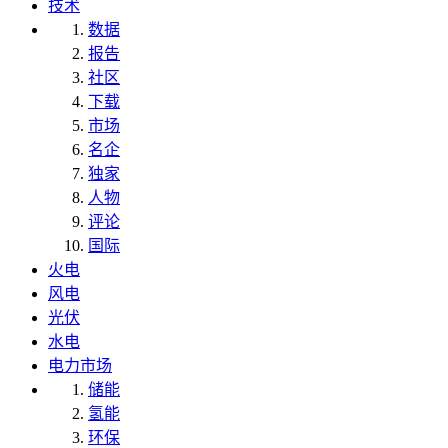
技术
数据
报告
社区
下载
市场
名企
独家
人物
评论
国际
火电
风电
光伏
水电
电力市场
储能
氢能
环保